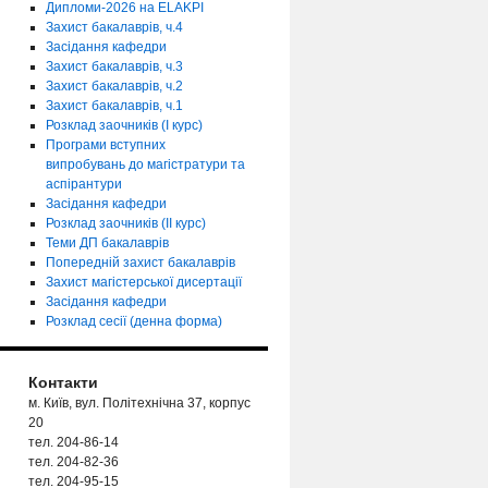
Дипломи-2026 на ELAKPI
Захист бакалаврів, ч.4
Засідання кафедри
Захист бакалаврів, ч.3
Захист бакалаврів, ч.2
Захист бакалаврів, ч.1
Розклад заочників (І курс)
Програми вступних
випробувань до магістратури та
аспірантури
Засідання кафедри
Розклад заочників (ІІ курс)
Теми ДП бакалаврів
Попередній захист бакалаврів
Захист магістерської дисертації
Засідання кафедри
Розклад сесії (денна форма)
Контакти
м. Київ, вул. Політехнічна 37, корпус
20
тел. 204-86-14
тел. 204-82-36
тел. 204-95-15