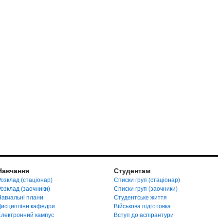
Навчання
Студентам
озклад (стаціонар)
Списки груп (стаціонар)
Розклад (заочники)
Списки груп (заочники)
Навчальні плани
Студентське життя
Дисципліни кафедри
Військова підготовка
Електронний кампус
Вступ до аспірантури