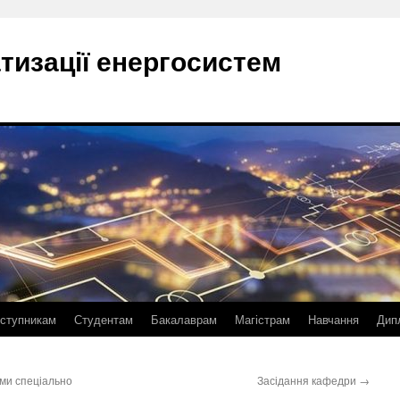
тизації енергосистем
ступникам
Студентам
Бакалаврам
Магістрам
Навчання
Дип
ами спеціально
Засідання кафедри
→