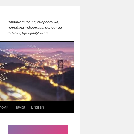
Автоматизація, енергетика,
передача інформації, релейний
захист, програмування
ломи
Наука
English