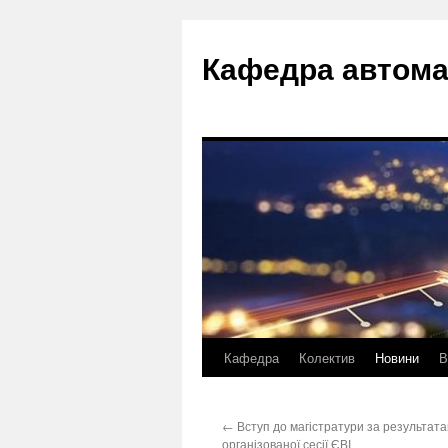
Перейти
до
Кафедра автома
вмісту
Кафедра
Колектив
Новини
В
←
Вступ до магістратури за результат
організованої сесії ЄВІ