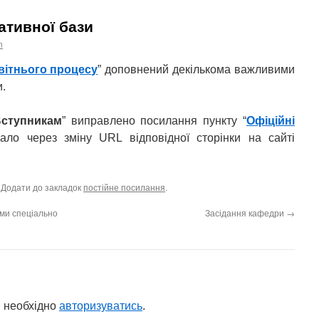
ативної бази
n
вітнього процесу
” доповнений декількома важливими
.
ступникам
” виправлено посилання пункту “
Офіційні
ало через зміну URL відповідної сторінки на сайті
. Додати до закладок
постійне посилання
.
ами спеціально
Засідання кафедри
→
 необхідно
авторизуватись
.