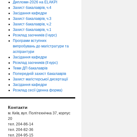
Дипломи-2026 на ELAKPI
Захист бакалаврів, ч.4
Засідання кафедри
Захист бакалаврів, ч.3
Захист бакалаврів, ч.2
Захист бакалаврів, ч.1
Розклад заочників (І курс)
Програми вступних
випробувань до магістратури та
аспірантури
Засідання кафедри
Розклад заочників (ІІ курс)
Теми ДП бакалаврів
Попередній захист бакалаврів
Захист магістерської дисертації
Засідання кафедри
Розклад сесії (денна форма)
Контакти
м. Київ, вул. Політехнічна 37, корпус
20
тел. 204-86-14
тел. 204-82-36
тел. 204-95-15