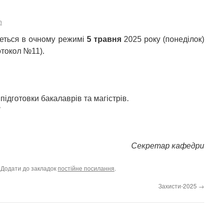
n
еться в очному режимі
5 травня
2025 року (понеділок)
отокол №11).
підготовки бакалаврів та магістрів.
П
Секретар кафедри
. Додати до закладок
постійне посилання
.
Захисти-2025
→