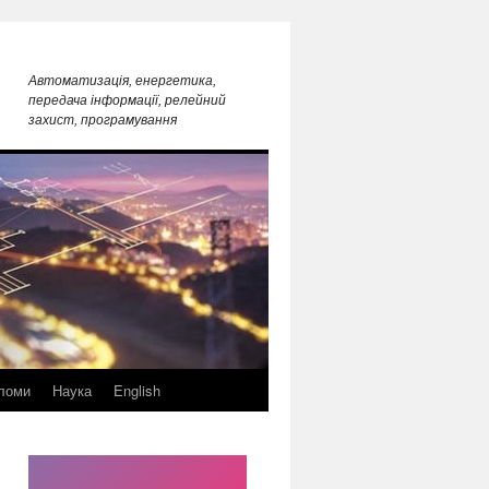
Автоматизація, енергетика,
передача інформації, релейний
захист, програмування
ломи
Наука
English