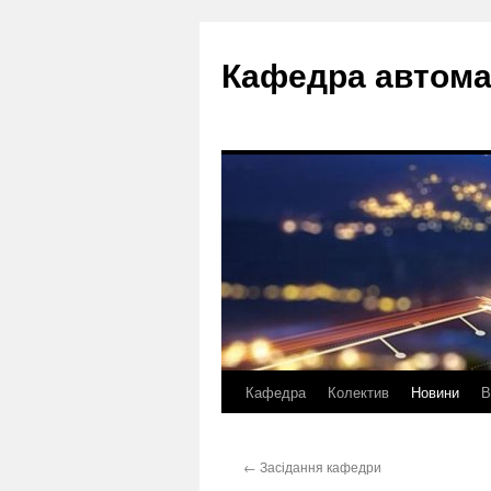
Перейти
до
Кафедра автома
вмісту
Кафедра
Колектив
Новини
В
←
Засідання кафедри