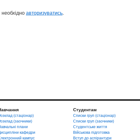
 необхідно
авторизуватись
.
Навчання
Студентам
озклад (стаціонар)
Списки груп (стаціонар)
Розклад (заочники)
Списки груп (заочники)
Навчальні плани
Студентське життя
Дисципліни кафедри
Військова підготовка
Електронний кампус
Вступ до аспірантури