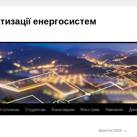
тизації енергосистем
ступникам
Студентам
Бакалаврам
Магістрам
Навчання
Дип
Захисти-2025
→