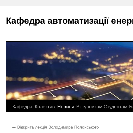
Перейти
до
Кафедра автоматизації ене
вмісту
Кафедра
Колектив
Новини
Вступникам
Студентам
Б
←
Відкрита лекція Володимира Полонського