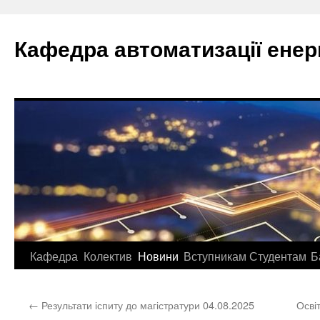
Перейти
до
Кафедра автоматизації ене
вмісту
Кафедра
Колектив
Новини
Вступникам
Студентам
Б
←
Результати іспиту до магістратури 04.08.2025
Осві