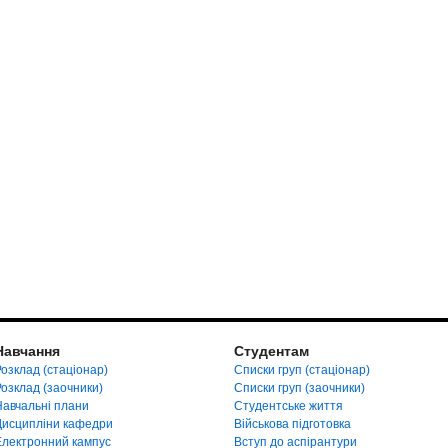
Навчання
Студентам
озклад (стаціонар)
Списки груп (стаціонар)
Розклад (заочники)
Списки груп (заочники)
Навчальні плани
Студентське життя
Дисципліни кафедри
Військова підготовка
Електронний кампус
Вступ до аспірантури