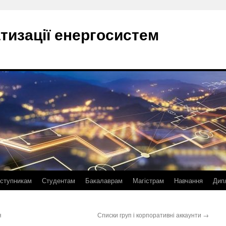
тизації енергосистем
ступникам
Студентам
Бакалаврам
Магістрам
Навчання
Дип
я
Списки груп і корпоративні аккаунти
→