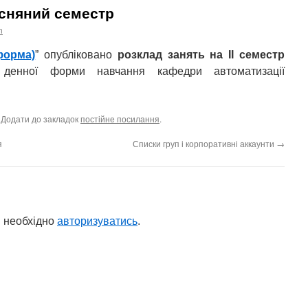
есняний семестр
n
форма)
” опубліковано
розклад занять на II семестр
 денної форми навчання кафедри автоматизації
. Додати до закладок
постійне посилання
.
я
Списки груп і корпоративні аккаунти
→
 необхідно
авторизуватись
.