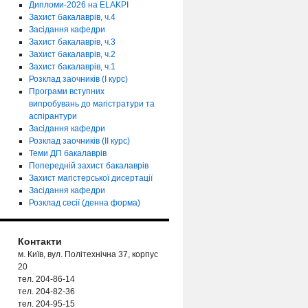
Дипломи-2026 на ELAKPI
Захист бакалаврів, ч.4
Засідання кафедри
Захист бакалаврів, ч.3
Захист бакалаврів, ч.2
Захист бакалаврів, ч.1
Розклад заочників (І курс)
Програми вступних
випробувань до магістратури та
аспірантури
Засідання кафедри
Розклад заочників (ІІ курс)
Теми ДП бакалаврів
Попередній захист бакалаврів
Захист магістерської дисертації
Засідання кафедри
Розклад сесії (денна форма)
Контакти
м. Київ, вул. Політехнічна 37, корпус
20
тел. 204-86-14
тел. 204-82-36
тел. 204-95-15