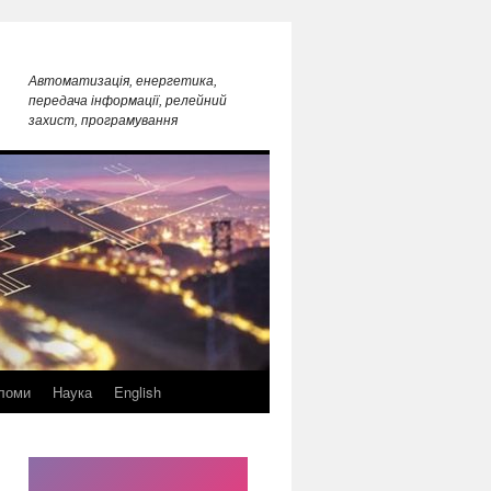
Автоматизація, енергетика,
передача інформації, релейний
захист, програмування
ломи
Наука
English