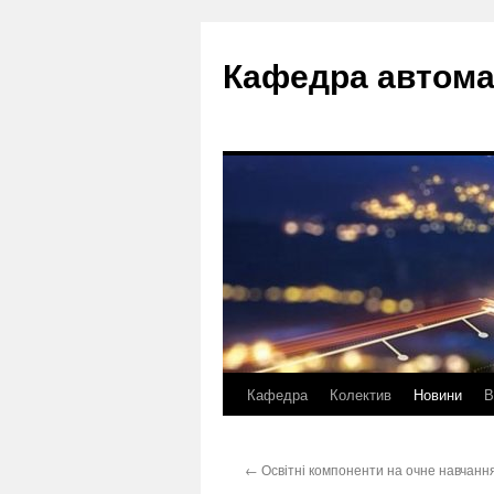
Перейти
до
Кафедра автома
вмісту
Кафедра
Колектив
Новини
В
←
Освітні компоненти на очне навчанн