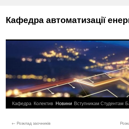
Перейти
до
Кафедра автоматизації ене
вмісту
Кафедра
Колектив
Новини
Вступникам
Студентам
Б
←
Розклад заочників
Розк