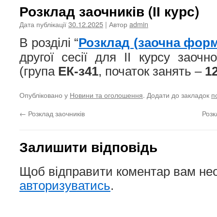
Розклад заочників (ІІ курс)
Дата публікації
30.12.2025
| Автор
admin
В розділі “
Розклад (заочна форм
другої сесії для II курсу заоч
(група
ЕК-з41
, початок занять –
1
Опубліковано у
Новини та оголошення
. Додати до закладок
п
←
Розклад заочників
Розк
Залишити відповідь
Щоб відправити коментар вам не
авторизуватись
.