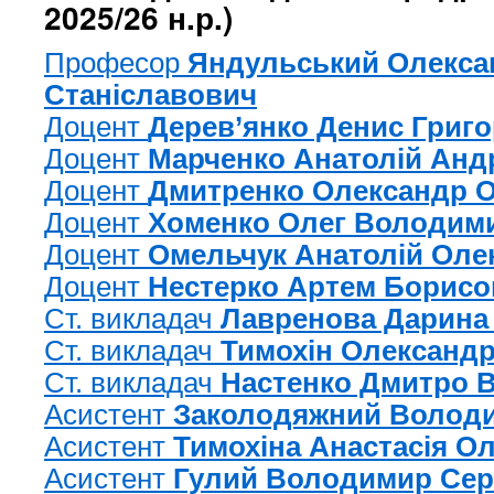
2025/26 н.р.)
Професор
Яндульський Олекса
Станіславович
Доцент
Дерев’янко Денис Григ
Доцент
Марченко Анатолій Анд
Доцент
Дмитренко Олександр О
Доцент
Хоменко Олег Володим
Доцент
Омельчук Анатолій Оле
Доцент
Нестерко Артем Борисо
Ст. викладач
Лавренова Дарина 
Ст. викладач
Тимохін Олександр
Ст. викладач
Настенко Дмитро 
Асистент
Заколодяжний Волод
Асистент
Тимохіна Анастасія О
Асистент
Гулий Володимир Сер