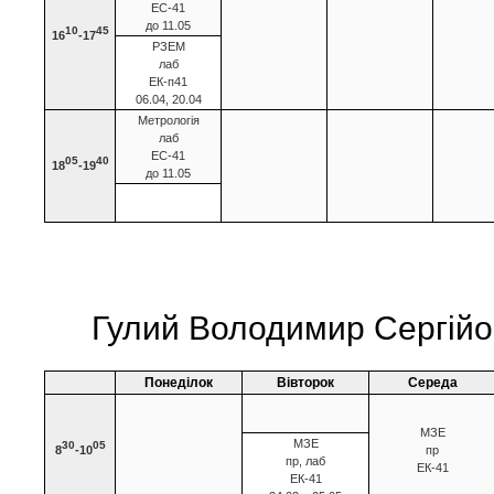
ЕС-41
до 11.05
10
45
16
-17
РЗЕМ
лаб
ЕК-п41
06.04, 20.04
Метрологія
лаб
ЕС-41
05
40
18
-19
до 11.05
Гулий Володимир Сергійо
Понеділок
Вівторок
Середа
МЗЕ
МЗЕ
30
05
8
-10
пр
пр, лаб
ЕК-41
ЕК-41