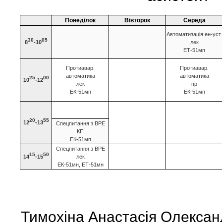
Понеділок
Вівторок
Середа
Автоматизація ен-уст.
30
05
8
-10
лек
ЕТ-51мп
Протиавар.
Протиавар.
автоматика
автоматика
25
00
10
-12
лек
пр
ЕК-51мп
ЕК-51мп
20
55
12
-13
Спецпитання з ВРЕ
КП
ЕК-51мп
Спецпитання з ВРЕ
15
50
14
-15
лек
ЕК-51мн, ЕТ-51мн
Тимохіна Анастасія Олексан