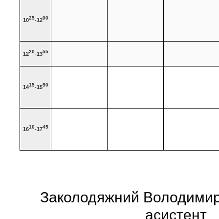
25
00
10
-12
20
55
12
-13
15
50
14
-15
10
45
16
-17
Заколодяжний Володимир
асистент