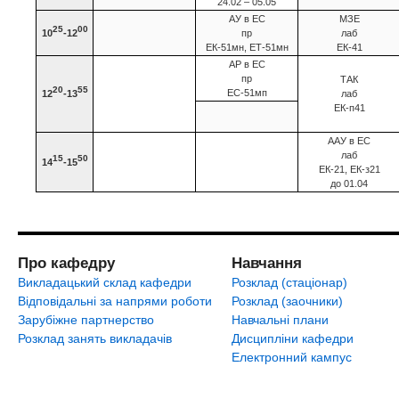
24.02 – 05.05
АУ в ЕС
МЗЕ
25
00
10
-12
пр
лаб
ЕК-51мн, ЕТ-51мн
ЕК-41
АР в ЕС
пр
ТАК
20
55
ЕС-51мп
12
-13
лаб
ЕК-п41
ААУ в ЕС
лаб
15
50
14
-15
ЕК-21, ЕК-з21
до 01.04
Про кафедру
Навчання
Викладацький склад кафедри
Розклад (стаціонар)
Відповідальні за напрями роботи
Розклад (заочники)
Зарубіжне партнерство
Навчальні плани
Розклад занять викладачів
Дисципліни кафедри
Електронний кампус