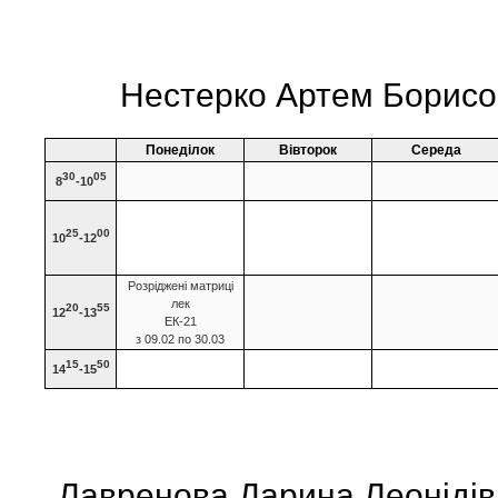
Нестерко Артем Борисо
Понеділок
Вівторок
Середа
30
05
8
-10
25
00
10
-12
Розріджені матриці
лек
20
55
12
-13
ЕК-21
з 09.02 по 30.03
15
50
14
-15
Лавренова Дарина Леонідівн