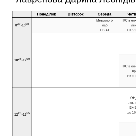
Понеділок
Вівторок
Середа
Четв
Метрологія
ІКС в ел-
30
05
8
-10
лаб
ле
ЕВ-41
ЕК-5
25
00
10
-12
ІКС в ел-
пр
ЕК-5
ОН
лек, 
ЕК-
до 16
20
55
12
-13