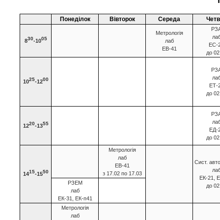
Понеділок
Вівторок
Середа
Четв
РЗ
Метрологія
ла
30
05
8
-10
лаб
ЕС-
ЕВ-41
до 02
РЗ
ла
25
00
10
-12
ЕТ-
до 02
РЗ
ла
20
55
12
-13
ЕД-
до 02
Метрологія
лаб
Сист. авт
ЕВ-41
ла
15
50
з 17.02 по 17.03
14
-15
ЕК-21, 
РЗЕМ
до 02
лаб
ЕК-31, ЕК-п41
Метрологія
лаб