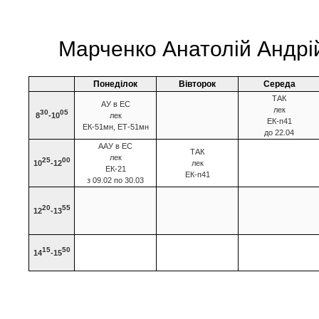
Марченко Анатолій Андрі
Понеділок
Вівторок
Середа
ТАК
АУ в ЕС
лек
30
05
8
-10
лек
ЕК-п41
ЕК-51мн, ЕТ-51мн
до 22.04
ААУ в ЕС
ТАК
лек
25
00
10
-12
лек
ЕК-21
ЕК-п41
з 09.02 по 30.03
20
55
12
-13
15
50
14
-15