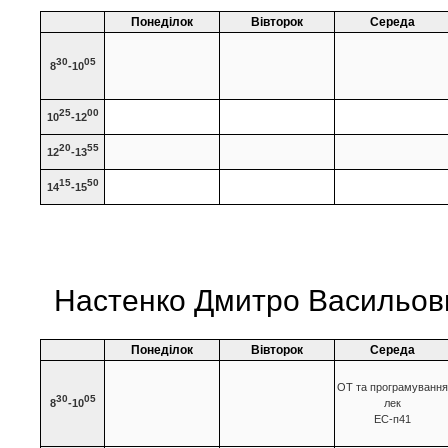
Понеділок
Вівторок
Середа
30
05
8
-10
25
00
10
-12
20
55
12
-13
15
50
14
-15
Настенко Дмитро Васильови
Понеділок
Вівторок
Середа
ОТ та програмування
30
05
8
-10
лек
ЕС-п41