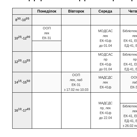
Понеділок
Вівторок
Середа
Четв
30
05
8
-10
ООП
МОДСАС
Бібліоте
лек
лек
ле
25
00
ЕК-31
10
-12
ЕК-41ф
ЕК-41, Е
до 01.04
ЕД-41, 
МОДСАС
Бібліоте
пр
пр
20
55
12
-13
ЕК-41ф
ЕК-41, Е
до 01.04
ЕД-41, 
ООП
МАДСДС
ОО
лек, лаб
15
50
14
-15
лек
ла
ЕК-31
ЕК-41ф
ЕК-
з 17.02 по 10.03
МАДСДС
Бібліоте
пр, лек
10
45
16
-17
ле
ЕК-41ф
ЕК-41, Е
до 22.04
ЕД-41, 
з 26.02 п