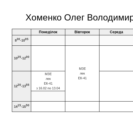
Хоменко Олег Володимир
Понеділок
Вівторок
Середа
30
05
8
-10
25
00
10
-12
МЗЕ
лек
МЗЕ
ЕК-41
лек
ЕК-41
20
55
12
-13
з 16.02 по 13.04
15
50
14
-15