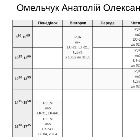
Омельчук Анатолій Олексан
Понеділок
Вівторок
Середа
Четв
РЗ
ла
30
05
8
-10
РЗА
ЕС-
лек
до 02
ЕС-21, ЕТ-21,
РЗ
ЕД-21
ла
25
00
з 10.02 по 31.03
10
-12
ЕТ-
до 02
РЗ
ла
20
55
12
-13
ЕД-
до 02
15
50
14
-15
РЗЕМ
лаб
ЕК-31, ЕК-п41
РЗЕМ
лаб
10
45
16
-17
ЕК-п41
06.04, 20.04