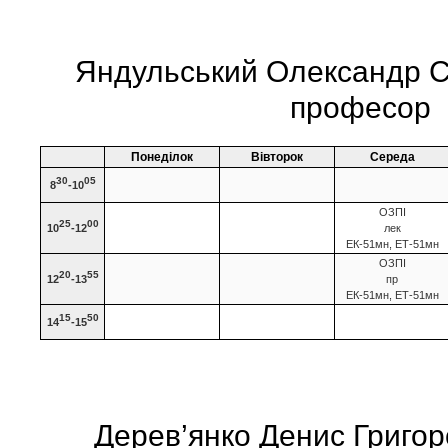
Яндульський Олександр С
професор
Понеділок
Вівторок
Середа
30
05
8
-10
ОЗПІ
25
00
10
-12
лек
ЕК-51мн, ЕТ-51мн
ОЗПІ
20
55
12
-13
пр
ЕК-51мн, ЕТ-51мн
15
50
14
-15
Дерев’янко Денис Григор