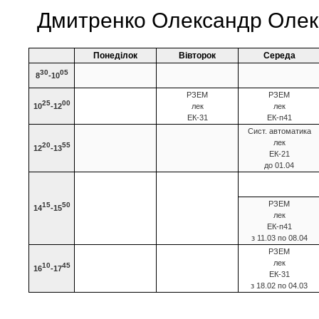
Дмитренко Олександр Олекс
Понеділок
Вівторок
Середа
30
05
8
-10
РЗЕМ
РЗЕМ
25
00
10
-12
лек
лек
ЕК-31
ЕК-п41
Сист. автоматика
лек
20
55
12
-13
ЕК-21
до 01.04
РЗЕМ
15
50
14
-15
лек
ЕК-п41
з 11.03 по 08.04
РЗЕМ
лек
10
45
16
-17
ЕК-31
з 18.02 по 04.03