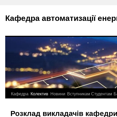
Перейти
до
Кафедра автоматизації ене
вмісту
Кафедра
Колектив
Новини
Вступникам
Студентам
Б
Розклад викладачів кафедри 