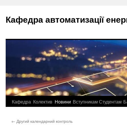
Перейти
до
Кафедра автоматизації ене
вмісту
Кафедра
Колектив
Новини
Вступникам
Студентам
Б
←
Другий календарний контроль