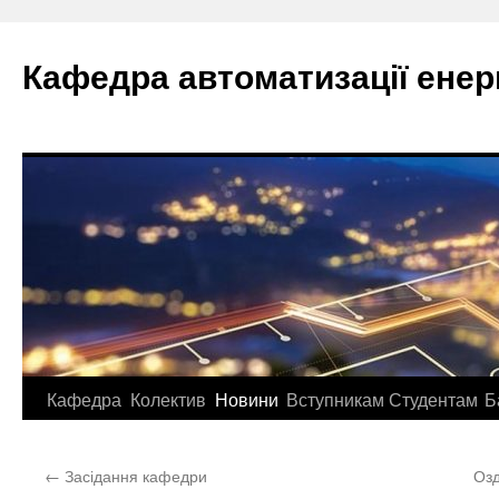
Перейти
до
Кафедра автоматизації ене
вмісту
Кафедра
Колектив
Новини
Вступникам
Студентам
Б
←
Засідання кафедри
Озд