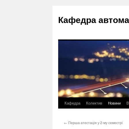
Перейти
до
Кафедра автома
вмісту
Кафедра
Колектив
Новини
В
←
Перша атестація у 2-му семестрі