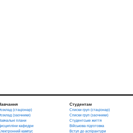
Навчання
Студентам
озклад (стаціонар)
Списки груп (стаціонар)
Розклад (заочники)
Списки груп (заочники)
Навчальні плани
Студентське життя
Дисципліни кафедри
Військова підготовка
Електронний кампус
Вступ до аспірантури