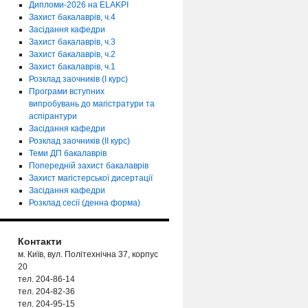
Дипломи-2026 на ELAKPI
Захист бакалаврів, ч.4
Засідання кафедри
Захист бакалаврів, ч.3
Захист бакалаврів, ч.2
Захист бакалаврів, ч.1
Розклад заочників (І курс)
Програми вступних
випробувань до магістратури та
аспірантури
Засідання кафедри
Розклад заочників (ІІ курс)
Теми ДП бакалаврів
Попередній захист бакалаврів
Захист магістерської дисертації
Засідання кафедри
Розклад сесії (денна форма)
Контакти
м. Київ, вул. Політехнічна 37, корпус
20
тел. 204-86-14
тел. 204-82-36
тел. 204-95-15