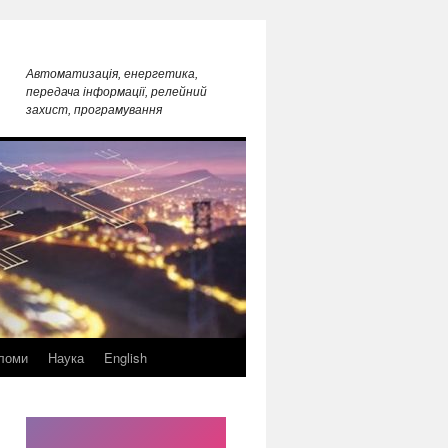
Автоматизація, енергетика,
передача інформації, релейний
захист, програмування
ломи
Наука
English