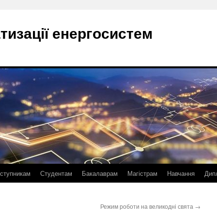
тизації енергосистем
ступникам
Студентам
Бакалаврам
Магістрам
Навчання
Дип
Режим роботи на великодні свята
→