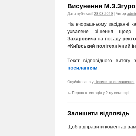
Висунення М.З.Згуро
Дата публікації
28.03.2019
| Автор
admi
На вчорашньому засіданні к
ухвалене рішення щодо 
Захаровича
на посаду
ректо
«Київський політехнічний ін
Текст відповідного витягу
посиланням
.
Опубліковано у
Новини та оголошення
←
Перша атестація у 2-му семестрі
Залишити відповідь
Щоб відправити коментар вам