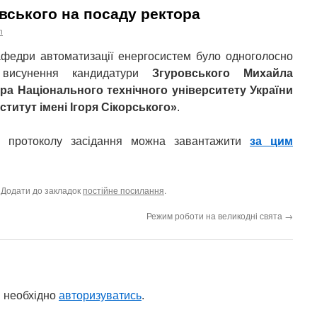
вського на посаду ректора
n
афедри автоматизації енергосистем було одноголосно
висунення кандидатури
Згуровського Михайла
ра Національного технічного університету України
ститут імені Ігоря Сікорського»
.
 з протоколу засідання можна завантажити
за цим
. Додати до закладок
постійне посилання
.
Режим роботи на великодні свята
→
 необхідно
авторизуватись
.