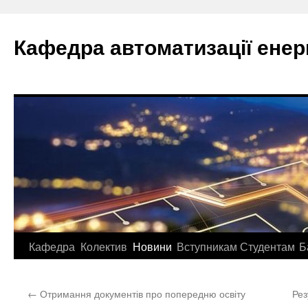
Перейти
до
Кафедра автоматизації ене
вмісту
Кафедра
Колектив
Новини
Вступникам
Студентам
Б
←
Отримання документів про попередню освіту
Рез