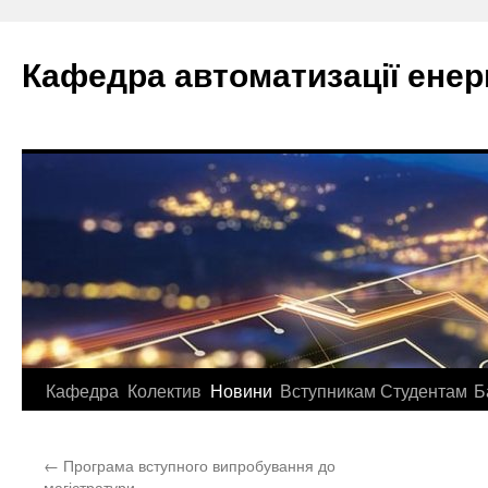
Перейти
до
Кафедра автоматизації ене
вмісту
Кафедра
Колектив
Новини
Вступникам
Студентам
Б
←
Програма вступного випробування до
магістратури