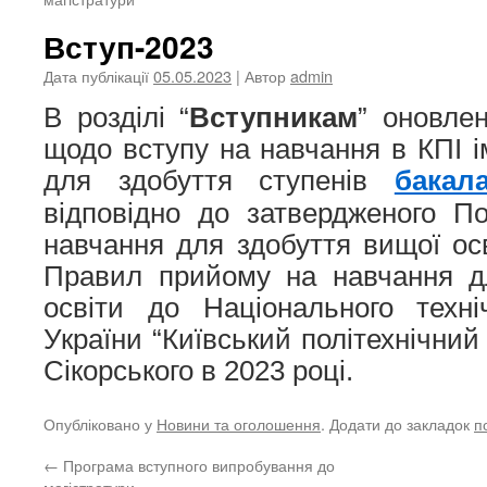
Вступ-2023
Дата публікації
05.05.2023
| Автор
admin
В розділі “
Вступникам
” оновлен
щодо вступу на навчання в КПІ ім
для здобуття ступенів
бакал
відповідно до затвердженого П
навчання для здобуття вищої осв
Правил прийому на навчання д
освіти до Національного техні
України “Київський політехнічний 
Сікорського в 2023 році.
Опубліковано у
Новини та оголошення
. Додати до закладок
п
←
Програма вступного випробування до
магістратури