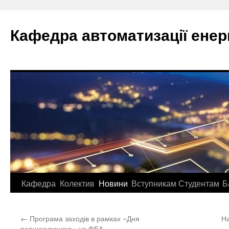
Перейти
до
Кафедра автоматизації ене
вмісту
Кафедра
Колектив
Новини
Вступникам
Студентам
Б
←
Програма заходів в рамках «Дня
На
першокурсника» на ФЕА