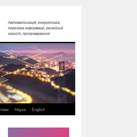
Автоматизація, енергетика,
передача інформації, релейний
захист, програмування
ломи
Наука
English