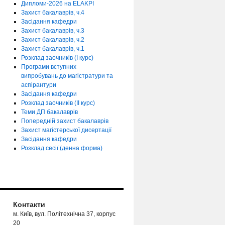
Дипломи-2026 на ELAKPI
Захист бакалаврів, ч.4
Засідання кафедри
Захист бакалаврів, ч.3
Захист бакалаврів, ч.2
Захист бакалаврів, ч.1
Розклад заочників (І курс)
Програми вступних
випробувань до магістратури та
аспірантури
Засідання кафедри
Розклад заочників (ІІ курс)
Теми ДП бакалаврів
Попередній захист бакалаврів
Захист магістерської дисертації
Засідання кафедри
Розклад сесії (денна форма)
Контакти
м. Київ, вул. Політехнічна 37, корпус
20