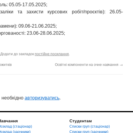
ль: 05.05-17.05.2025;
аліки та захисти курсових робіт/проєктів): 26.05-
амени): 09.06-21.06.2025;
оргованості: 23.06-28.06.2025;
. Додати до закладок
постійне посилання
.
ожитків
Освітні компоненти на очне навчання
→
 необхідно
авторизуватись
.
Навчання
Студентам
озклад (стаціонар)
Списки груп (стаціонар)
Розклад (заочники)
Списки груп (заочники)