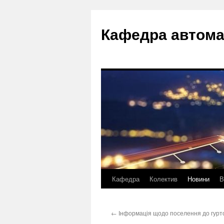
Перейти
до
Кафедра автома
вмісту
Кафедра
Колектив
Новини
В
←
Інформація щодо поселення до гурт