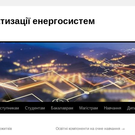
тизації енергосистем
ступникам
Студентам
Бакалаврам
Магістрам
Навчання
Дип
ожитків
Освітні компоненти на очне навчання
→