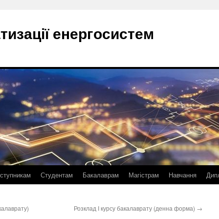
тизації енергосистем
ступникам
Студентам
Бакалаврам
Магістрам
Навчання
Дип
калаврату)
Розклад I курсу бакалаврату (денна форма)
→