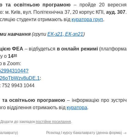
ю та освітньою програмою
– пройде 20 вересня
: м. Київ, вул. Політехнічна 37, 20 корпус КПІ,
ауд. 307
.
сляцію студенти отримають від
куратора груп
.
рми навчання
(групи
ЕК-з21, ЕК-зп21
)
ацією ФЕА
– відбудеться
в онлайн режимі
(платформа
30
ку о
14
ю в Zoom:
75299431044?
926oTbWzv8uDE.1
:
: 752 9943 1044
 та освітньою програмою
– інформацію про зустріч
ого відділення отримають від
куратора
.
. Додати до закладок
постійне посилання
.
калаврату)
Розклад I курсу бакалаврату (денна форма)
→