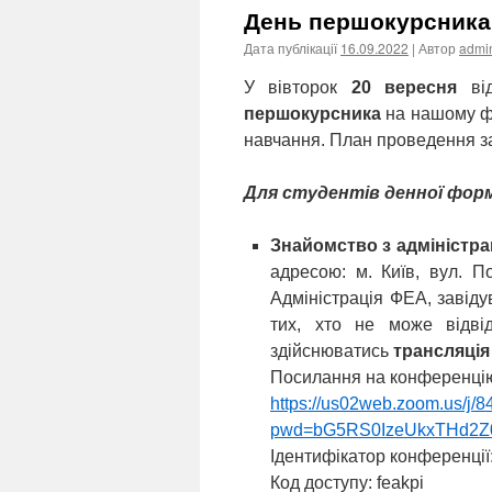
День першокурсника
Дата публікації
16.09.2022
| Автор
admi
У вівторок
20 вересня
від
першокурсника
на нашому фа
навчання. План проведення за
Для студентів денної фор
Знайомство з адміністр
адресою: м. Київ, вул. П
Адміністрація ФЕА, завіду
тих, хто не може відві
здійснюватись
трансляція
Посилання на конференці
https://us02web.zoom.us/j/
pwd=bG5RS0IzeUkxTHd2Z
Ідентифікатор конференції
Код доступу: feakpi