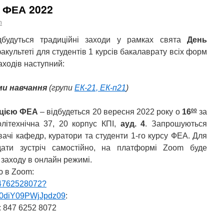
 ФЕА 2022
n
будуться традиційні заходи у рамках свята
День
культеті для студентів 1 курсів бакалаврату всіх форм
ходів наступний:
ми навчання
(групи
ЕК-21, ЕК-п21
)
00
ацією ФЕА
– відбудеться 20 вересня 2022 року о
16
за
олітехнічна 37, 20 корпус КПІ,
ауд. 4
. Запрошуються
вачі кафедр, куратори та студенти 1-го курсу ФЕА. Для
дати зустріч самостійно, на платформі Zoom буде
заходу в онлайн режимі.
ю в Zoom:
84762528072?
0diY09PWjJpdz09
:
: 847 6252 8072