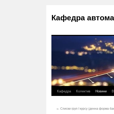
Перейти
до
Кафедра автома
вмісту
Кафедра
Колектив
Новини
В
←
Списки груп I курсу (денна форма ба