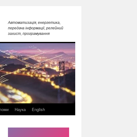
Автоматизація, енергетика,
передача інформації, релейний
захист, програмування
ломи
Наука
English