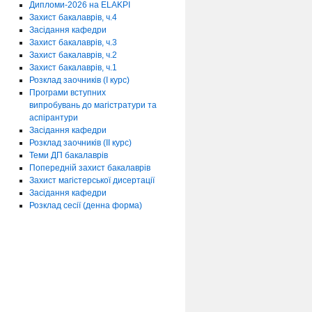
Дипломи-2026 на ELAKPI
Захист бакалаврів, ч.4
Засідання кафедри
Захист бакалаврів, ч.3
Захист бакалаврів, ч.2
Захист бакалаврів, ч.1
Розклад заочників (І курс)
Програми вступних
випробувань до магістратури та
аспірантури
Засідання кафедри
Розклад заочників (ІІ курс)
Теми ДП бакалаврів
Попередній захист бакалаврів
Захист магістерської дисертації
Засідання кафедри
Розклад сесії (денна форма)