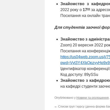
Знайомство з кафедро
00
2022 року о
17
за адресою
Посилання на онлайн тран
Для студентів заочної фо
Знайомство з адміністр
Zoom) 20 вересня 2022 ро
Посилання на конференці
https://us04web.zoom.us/j/
pwd=Vyt3Y4XkQpzyyHp9x
Ідентифікатор конференції
Код доступу: 89ySSu
Знайомство з кафедрою
на кафедрі студенти заочн
Опубліковано у
Новини та оголошення
←
Списки груп I курсу (денна форма ба