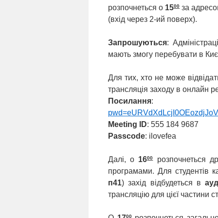
00
розпочнеться о
15
за адрес
(вхід через 2-ий поверх).
Запрошуються
: Адміністрац
мають змогу перебувати в Києв
Для тих, хто не може відвіда
трансляція заходу в онлайн р
Посилання
pwd=eURVdXdLcjI0OEozdjJo
Meeting ID
: 555 184 9687
Passcode
: ilovefea
00
Далі, о
16
розпочнеться др
програмами. Для студентів к
п41
) захід відбудеться в
ауд
трансляцію для цієї частини с
00
О
17
розпочнеться загально