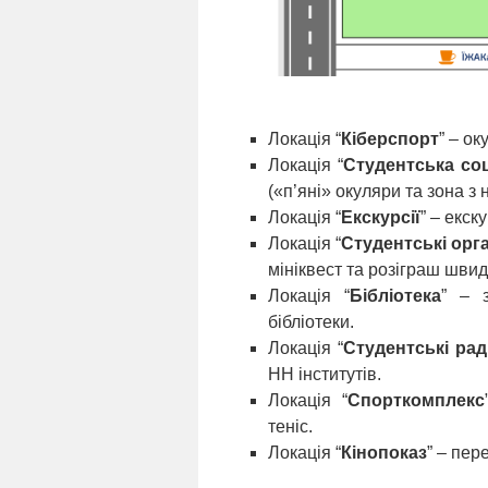
Локація “
Кіберспорт
” – ок
Локація “
Студентська со
(«п’яні» окуляри та зона з 
Локація “
Екскурсії
” – екск
Локація “
Студентські орга
мініквест та розіграш швид
Локація “
Бібліотека
” – 
бібліотеки.
Локація “
Студентські ра
НН інститутів.
Локація “
Спорткомплекс
теніс.
Локація “
Кінопоказ
” – пер