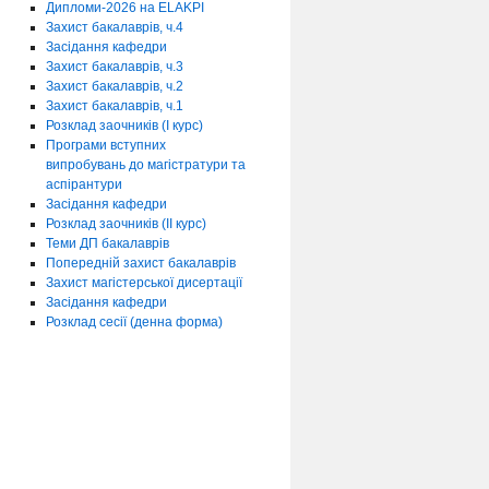
Дипломи-2026 на ELAKPI
Захист бакалаврів, ч.4
Засідання кафедри
Захист бакалаврів, ч.3
Захист бакалаврів, ч.2
Захист бакалаврів, ч.1
Розклад заочників (І курс)
Програми вступних
випробувань до магістратури та
аспірантури
Засідання кафедри
Розклад заочників (ІІ курс)
Теми ДП бакалаврів
Попередній захист бакалаврів
Захист магістерської дисертації
Засідання кафедри
Розклад сесії (денна форма)