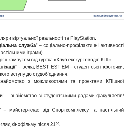
уляри віртуальної реальності та PlayStation.
ціальна служба
” – соціально-профілактичні активності
настільними іграми).
урсії кампусом від гуртка «Клуб екскурсоводів КПІ».
нізації
” – вежа, BEST, ESTIEM – студентські інфоточки,
кого вступу до студоб’єднання.
знайомство з можливостями та проєктами КПІшної
ди
” – знайомство зі студентськими радами факультетів/
” – майстер-клас від Спорткомплексу та настільний
00
егляд кінофільму після 21
.