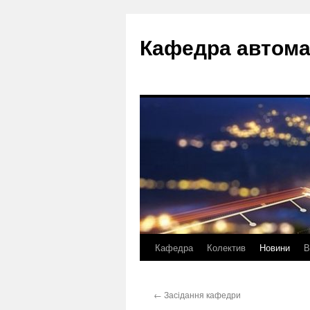
Перейти
до
Кафедра автома
вмісту
Кафедра
Колектив
Новини
В
←
Засідання кафедри