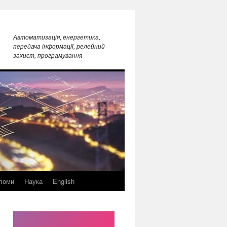
Автоматизація, енергетика,
передача інформації, релейний
захист, програмування
ломи
Наука
English