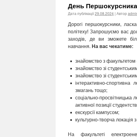
День Першокурсника
Дата публікації
29.08.2024
| Автор
admi
Дорогі першокурсники, ласка
політеху! Запрошуємо вас дол
заходів, де ви зможете бі
навчання.
На вас чекатиме:
знайомство з факультетом 
знайомство зі студентськ
знайомство зі студентським
інтерактивно-спортивна 
змагань тощо;
соціально-просвітницька л
активної позиції студентств
екскурсії кампусом;
культурно-творча локація з
На факультеті електроен