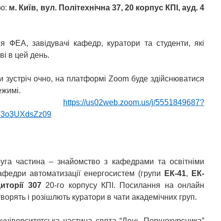
ою:
м. Київ, вул. Політехнічна 37, 20 корпус КПІ, ауд. 4
ія ФЕА, завідувачі кафедр, куратори та студенти, які
і в цей день.
ти зустріч очно, на платформі Zoom буде здійснюватися
ежимі.
:
https://us02web.zoom.us/j/5551849687?
V3o3UXdsZz09
уга частина – знайомство з кафедрами та освітніми
афедри автоматизації енергосистем (групи
ЕК-41
,
ЕК-
иторії 307
20-го корпусу КПІ. Посилання на онлайн
творять і розішлють куратори в чати академічних груп.
університетська частина свята “День Першокурсника”