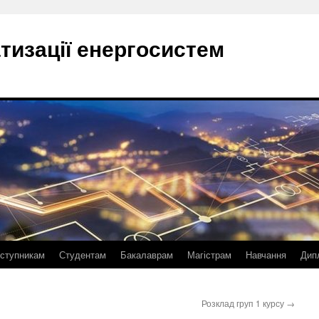
тизації енергосистем
ступникам
Студентам
Бакалаврам
Магістрам
Навчання
Дип
Розклад груп 1 курсу
→