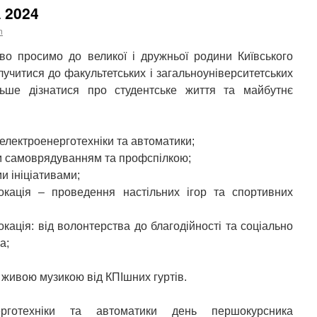
 2024
n
во просимо до великої і дружньої родини Київського
учитися до факультетських і загальноуніверситетських
льше дізнатися про студентське життя та майбутнє
електроенерготехніки та автоматики;
им самоврядуванням та профспілкою;
и ініціативами;
локація – проведення настільних ігор та спортивних
окація: від волонтерства до благодійності та соціально
а;
 живою музикою від КПІшних гуртів.
ерготехніки та автоматики день першокурсника