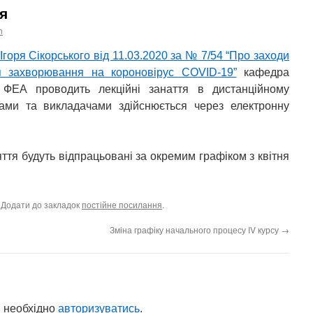
я
n
 Ігоря Сікорського від 11.03.2020 за № 7/54 “Про заходи
я захворювання на короновірус COVID-19”
кафедра
м ФЕА проводить лекційні занаття в дистанційному
тами та викладачами здійснюється через електронну
яття будуть відпрацьовані за окремим графіком з квітня
. Додати до закладок
постійне посилання
.
Зміна графіку начального процесу IV курсу
→
 необхідно
авторизуватись
.