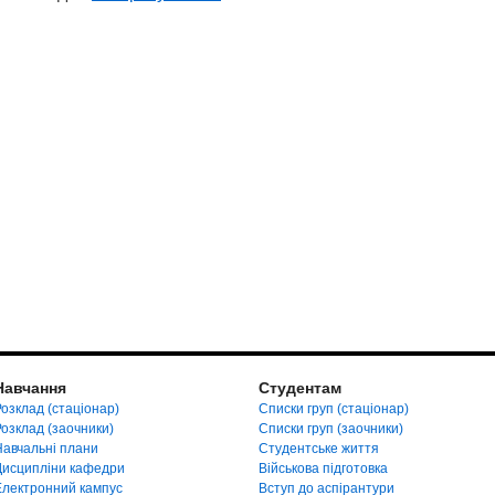
Навчання
Студентам
озклад (стаціонар)
Списки груп (стаціонар)
Розклад (заочники)
Списки груп (заочники)
Навчальні плани
Студентське життя
Дисципліни кафедри
Військова підготовка
Електронний кампус
Вступ до аспірантури