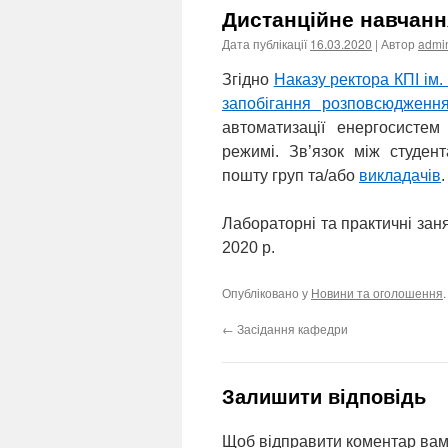
Дистанційне навчанн
Дата публікації
16.03.2020
| Автор
admi
Згідно
Наказу ректора КПІ ім.
запобігання розповсюдженн
автоматизації енергосисте
режимі. Зв’язок між студен
пошту груп та/або
викладачів
.
Лабораторні та практичні зан
2020 р.
Опубліковано у
Новини та оголошення
←
Засідання кафедри
Залишити відповідь
Щоб відправити коментар вам