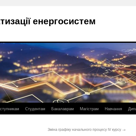
тизації енергосистем
ступникам
Студентам
Бакалаврам
Магістрам
Навчання
Дип
Зміна графіку начального процесу IV курсу
→