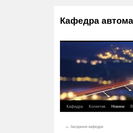
Перейти
до
Кафедра автома
вмісту
Кафедра
Колектив
Новини
В
←
Засідання кафедри