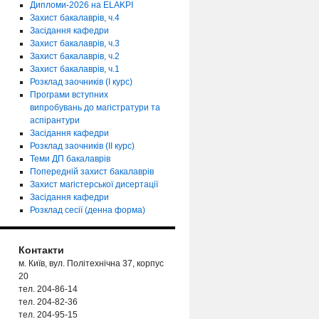
Дипломи-2026 на ELAKPI
Захист бакалаврів, ч.4
Засідання кафедри
Захист бакалаврів, ч.3
Захист бакалаврів, ч.2
Захист бакалаврів, ч.1
Розклад заочників (І курс)
Програми вступних
випробувань до магістратури та
аспірантури
Засідання кафедри
Розклад заочників (ІІ курс)
Теми ДП бакалаврів
Попередній захист бакалаврів
Захист магістерської дисертації
Засідання кафедри
Розклад сесії (денна форма)
Контакти
м. Київ, вул. Політехнічна 37, корпус
20
тел. 204-86-14
тел. 204-82-36
тел. 204-95-15