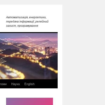
Автоматизація, енергетика,
передача інформації, релейний
захист, програмування
ломи
Наука
English