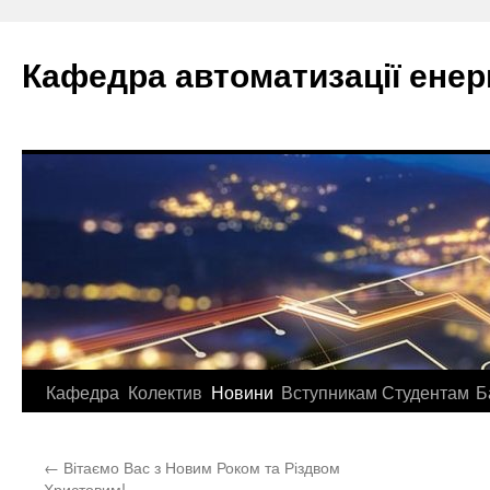
Перейти
до
Кафедра автоматизації ене
вмісту
Кафедра
Колектив
Новини
Вступникам
Студентам
Б
←
Вітаємо Вас з Новим Роком та Різдвом
Христовим!