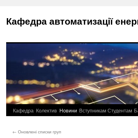
Перейти
до
Кафедра автоматизації ене
вмісту
Кафедра
Колектив
Новини
Вступникам
Студентам
Б
←
Оновлені списки груп