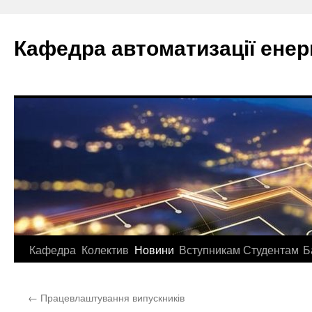
Перейти
до
Кафедра автоматизації ене
вмісту
Кафедра
Колектив
Новини
Вступникам
Студентам
Б
←
Працевлаштування випускників