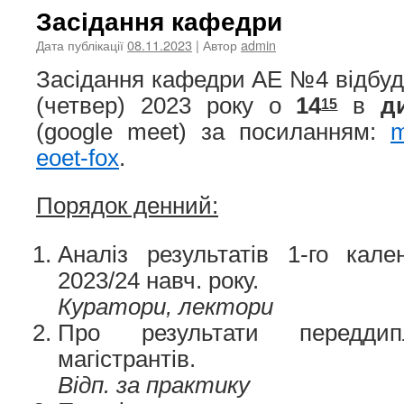
Засідання кафедри
Дата публікації
08.11.2023
| Автор
admin
Засідання кафедри АЕ №4 відбу
(четвер) 2023 року о
14
в
д
15
(google meet) за посиланням:
m
eoet-fox
.
Порядок денний:
Аналіз результатів 1-го кале
2023/24 навч. року.
Куратори, лектори
Про результати переддип
магістрантів.
Відп. за практику