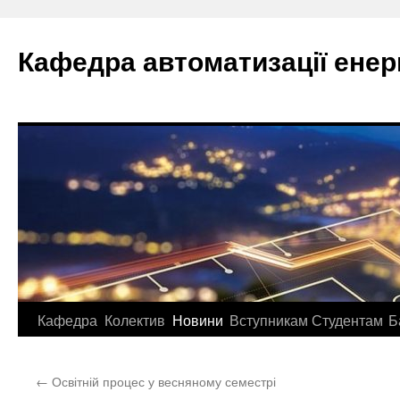
Перейти
до
Кафедра автоматизації ене
вмісту
Кафедра
Колектив
Новини
Вступникам
Студентам
Б
←
Освітній процес у весняному семестрі