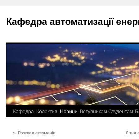
Перейти
до
Кафедра автоматизації ене
вмісту
Кафедра
Колектив
Новини
Вступникам
Студентам
Б
←
Розклад екзаменів
Літня 