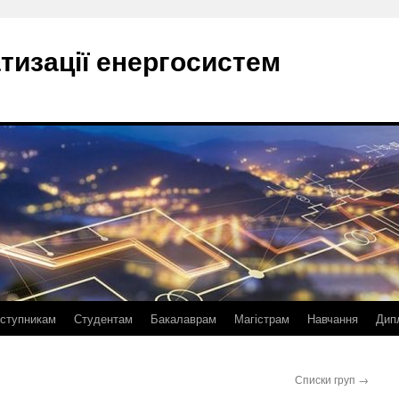
тизації енергосистем
ступникам
Студентам
Бакалаврам
Магістрам
Навчання
Дип
Списки груп
→