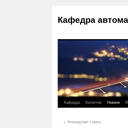
Перейти
до
Кафедра автома
вмісту
Кафедра
Колектив
Новини
В
←
Розклад груп 1 курсу