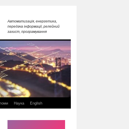
Автоматизація, енергетика,
передача інформації, релейний
захист, програмування
ломи
Наука
English