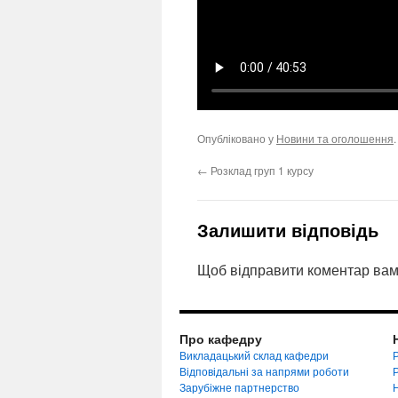
Опубліковано у
Новини та оголошення
←
Розклад груп 1 курсу
Залишити відповідь
Щоб відправити коментар вам
Про кафедру
Викладацький склад кафедри
Р
Відповідальні за напрями роботи
Зарубіжне партнерство