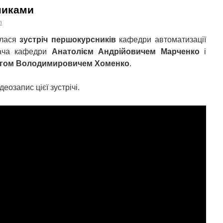
никами
n
улася
зустріч першокурсників
кафедри автоматизації
вача кафедри
Анатолієм Андрійовичем Марченко
і
гом Володимировичем Хоменко
.
еозапис цієї зустрічі.