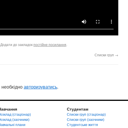
. Додати до закладок
постійне посилання
.
Списки груп
→
 необхідно
авторизуватись
.
Навчання
Студентам
озклад (стаціонар)
Списки груп (стаціонар)
Розклад (заочники)
Списки груп (заочники)
Навчальні плани
Студентське життя