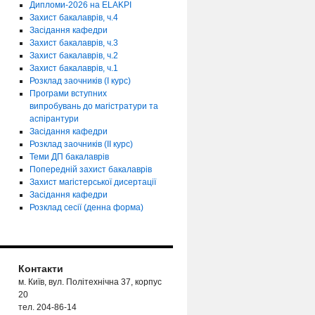
Дипломи-2026 на ELAKPI
Захист бакалаврів, ч.4
Засідання кафедри
Захист бакалаврів, ч.3
Захист бакалаврів, ч.2
Захист бакалаврів, ч.1
Розклад заочників (І курс)
Програми вступних
випробувань до магістратури та
аспірантури
Засідання кафедри
Розклад заочників (ІІ курс)
Теми ДП бакалаврів
Попередній захист бакалаврів
Захист магістерської дисертації
Засідання кафедри
Розклад сесії (денна форма)
Контакти
м. Київ, вул. Політехнічна 37, корпус
20
тел. 204-86-14