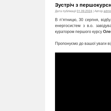
Зустріч з першокурс
Дата публікації
01.09.2024
| Автор
admi
В п’ятницю, 30 серпня, відб
енергосистем з в.о. завіду
куратором першого курсу
Оле
Пропонуємо до вашої уваги від