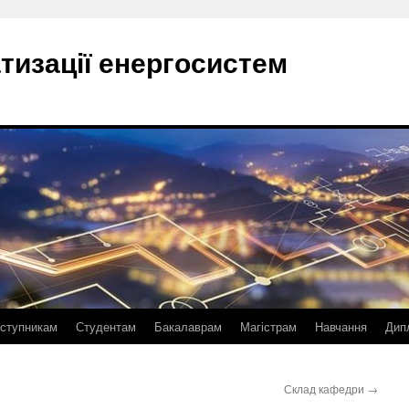
тизації енергосистем
ступникам
Студентам
Бакалаврам
Магістрам
Навчання
Дип
Склад кафедри
→