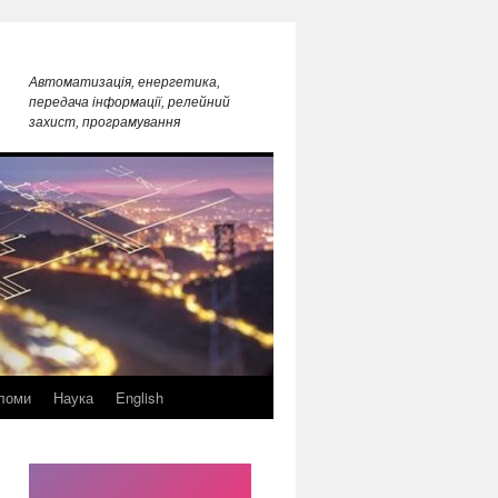
Автоматизація, енергетика,
передача інформації, релейний
захист, програмування
ломи
Наука
English