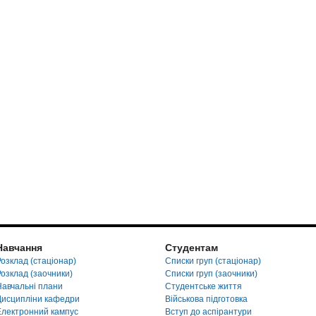
Навчання
Студентам
озклад (стаціонар)
Списки груп (стаціонар)
Розклад (заочники)
Списки груп (заочники)
Навчальні плани
Студентське життя
Дисципліни кафедри
Військова підготовка
Електронний кампус
Вступ до аспірантури