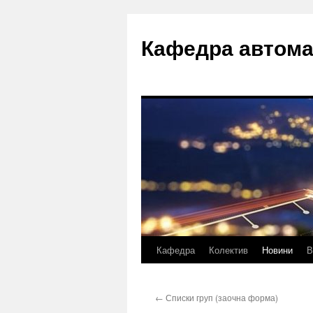
Перейти
до
Кафедра автома
вмісту
Кафедра
Колектив
Новини
В
←
Списки груп (заочна форма)