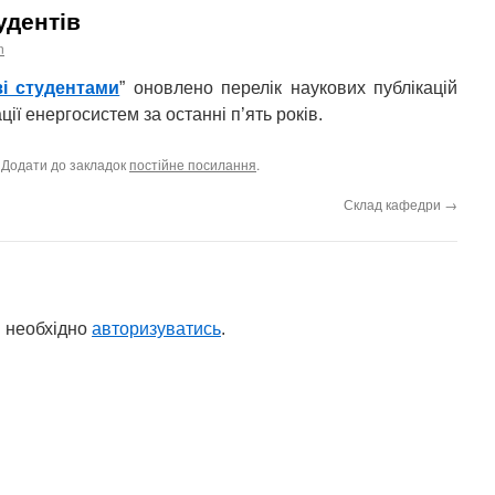
удентів
n
зі студентами
” оновлено перелік наукових публікацій
ії енергосистем за останні п’ять років.
. Додати до закладок
постійне посилання
.
Склад кафедри
→
 необхідно
авторизуватись
.