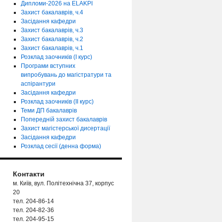
Дипломи-2026 на ELAKPI
Захист бакалаврів, ч.4
Засідання кафедри
Захист бакалаврів, ч.3
Захист бакалаврів, ч.2
Захист бакалаврів, ч.1
Розклад заочників (І курс)
Програми вступних
випробувань до магістратури та
аспірантури
Засідання кафедри
Розклад заочників (ІІ курс)
Теми ДП бакалаврів
Попередній захист бакалаврів
Захист магістерської дисертації
Засідання кафедри
Розклад сесії (денна форма)
Контакти
м. Київ, вул. Політехнічна 37, корпус
20
тел. 204-86-14
тел. 204-82-36
тел. 204-95-15