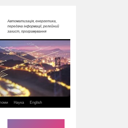
Автоматизація, енергетика,
передача інформації, релейний
захист, програмування
ломи
Наука
English