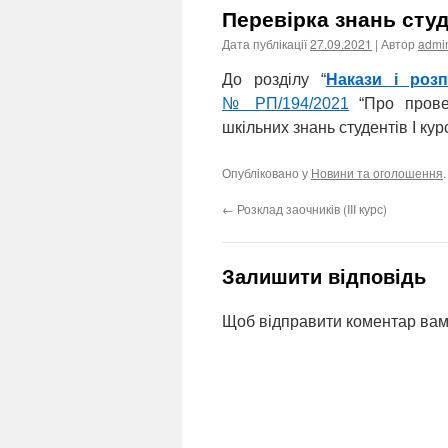
Перевірка знань студ
Дата публікації
27.09.2021
| Автор
admi
До розділу “
Накази і роз
№ РП/194/2021
“Про провед
шкільних знань студентів І кур
Опубліковано у
Новини та оголошення
←
Розклад заочників (III курс)
Залишити відповідь
Щоб відправити коментар вам