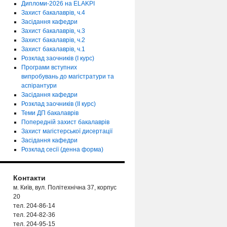
Дипломи-2026 на ELAKPI
Захист бакалаврів, ч.4
Засідання кафедри
Захист бакалаврів, ч.3
Захист бакалаврів, ч.2
Захист бакалаврів, ч.1
Розклад заочників (І курс)
Програми вступних
випробувань до магістратури та
аспірантури
Засідання кафедри
Розклад заочників (ІІ курс)
Теми ДП бакалаврів
Попередній захист бакалаврів
Захист магістерської дисертації
Засідання кафедри
Розклад сесії (денна форма)
Контакти
м. Київ, вул. Політехнічна 37, корпус
20
тел. 204-86-14
тел. 204-82-36
тел. 204-95-15