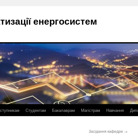
тизації енергосистем
ступникам
Студентам
Бакалаврам
Магістрам
Навчання
Дип
Засідання кафедри
→