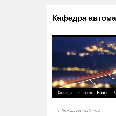
Перейти
до
Кафедра автома
вмісту
Кафедра
Колектив
Новини
В
←
Розклад заочників (III курс)