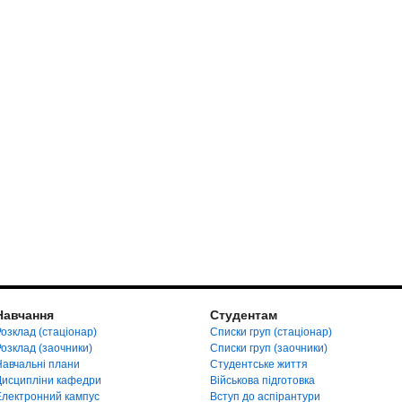
Навчання
Студентам
озклад (стаціонар)
Списки груп (стаціонар)
Розклад (заочники)
Списки груп (заочники)
Навчальні плани
Студентське життя
Дисципліни кафедри
Військова підготовка
Електронний кампус
Вступ до аспірантури