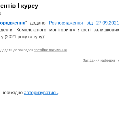
ентів I курсу
n
порядження
” додано
Розпорядження від 27.09.2021
ення Комплексного моніторингу якості залишкових
су (2021 року вступу)”.
. Додати до закладок
постійне посилання
.
Засідання кафедри
→
 необхідно
авторизуватись
.