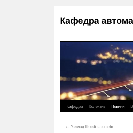
Перейти
до
Кафедра автома
вмісту
Кафедра
Колектив
Новини
В
←
Розклад ІІІ сесії заочників