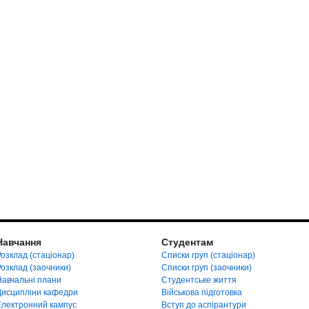
Навчання
Студентам
озклад (стаціонар)
Списки груп (стаціонар)
Розклад (заочники)
Списки груп (заочники)
Навчальні плани
Студентське життя
Дисципліни кафедри
Військова підготовка
Електронний кампус
Вступ до аспірантури