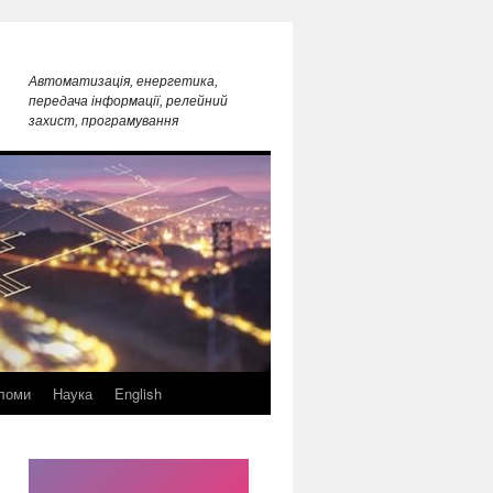
Автоматизація, енергетика,
передача інформації, релейний
захист, програмування
ломи
Наука
English