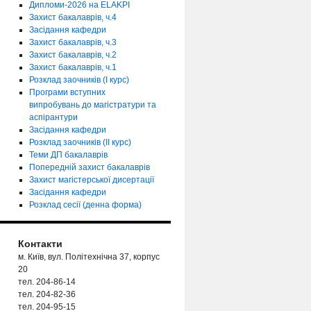
Дипломи-2026 на ELAKPI
Захист бакалаврів, ч.4
Засідання кафедри
Захист бакалаврів, ч.3
Захист бакалаврів, ч.2
Захист бакалаврів, ч.1
Розклад заочників (І курс)
Програми вступних
випробувань до магістратури та
аспірантури
Засідання кафедри
Розклад заочників (ІІ курс)
Теми ДП бакалаврів
Попередній захист бакалаврів
Захист магістерської дисертації
Засідання кафедри
Розклад сесії (денна форма)
Контакти
м. Київ, вул. Політехнічна 37, корпус
20
тел. 204-86-14
тел. 204-82-36
тел. 204-95-15