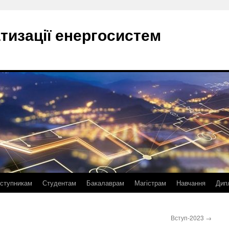
тизації енергосистем
ступникам
Студентам
Бакалаврам
Магістрам
Навчання
Дип
Вступ-2023
→