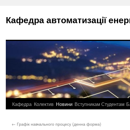
Перейти
до
Кафедра автоматизації ене
вмісту
Кафедра
Колектив
Новини
Вступникам
Студентам
Б
←
Графік навчального процесу (денна форма)