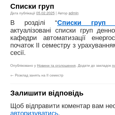
Списки груп
Дата публікації
05.02.2025
| Автор
admin
В розділі “
Списки груп 
актуалізовані списки груп ден
кафедри автоматизації енерго
початок ІІ семестру з урахування
сесії.
Опубліковано у
Новини та оголошення
. Додати до закладок
п
←
Розклад занять на ІІ семестр
Залишити відповідь
Щоб відправити коментар вам не
авторизуватись
.