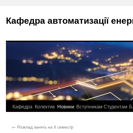
Перейти
до
Кафедра автоматизації ене
вмісту
Кафедра
Колектив
Новини
Вступникам
Студентам
Б
←
Розклад занять на ІІ семестр