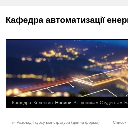
Перейти
до
Кафедра автоматизації ене
вмісту
Кафедра
Колектив
Новини
Вступникам
Студентам
Б
←
Розклад I курсу магістратури (денна форма)
Список 