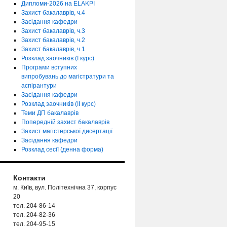
Дипломи-2026 на ELAKPI
Захист бакалаврів, ч.4
Засідання кафедри
Захист бакалаврів, ч.3
Захист бакалаврів, ч.2
Захист бакалаврів, ч.1
Розклад заочників (І курс)
Програми вступних
випробувань до магістратури та
аспірантури
Засідання кафедри
Розклад заочників (ІІ курс)
Теми ДП бакалаврів
Попередній захист бакалаврів
Захист магістерської дисертації
Засідання кафедри
Розклад сесії (денна форма)
Контакти
м. Київ, вул. Політехнічна 37, корпус
20
тел. 204-86-14
тел. 204-82-36
тел. 204-95-15