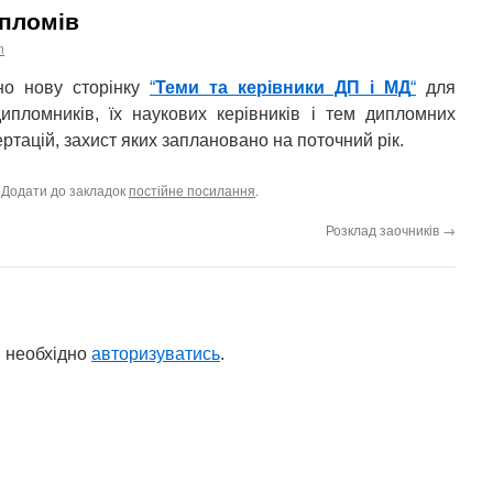
ипломів
n
но нову сторінку
“
Теми та керівники ДП і МД
“
для
-дипломників, їх наукових керівників і тем дипломних
ертацій, захист яких заплановано на поточний рік.
. Додати до закладок
постійне посилання
.
Розклад заочників
→
 необхідно
авторизуватись
.