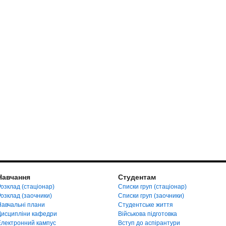
Навчання
Студентам
озклад (стаціонар)
Списки груп (стаціонар)
Розклад (заочники)
Списки груп (заочники)
Навчальні плани
Студентське життя
Дисципліни кафедри
Військова підготовка
Електронний кампус
Вступ до аспірантури