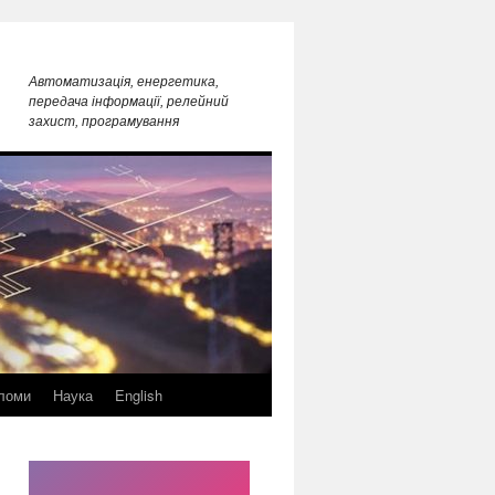
Автоматизація, енергетика,
передача інформації, релейний
захист, програмування
ломи
Наука
English