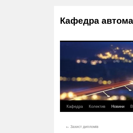
Перейти
до
Кафедра автома
вмісту
Кафедра
Колектив
Новини
В
←
Захист дипломів