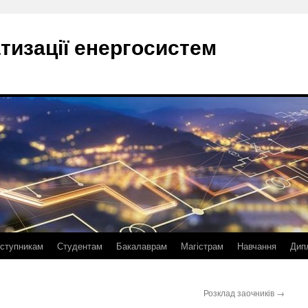
тизації енергосистем
ступникам
Студентам
Бакалаврам
Магістрам
Навчання
Дип
Розклад заочників
→