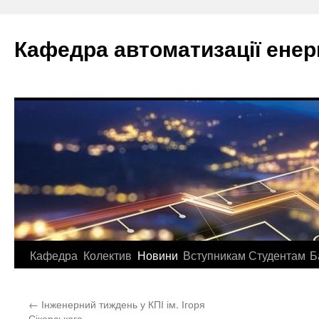
Перейти
до
Кафедра автоматизації ене
вмісту
Кафедра
Колектив
Новини
Вступникам
Студентам
Б
←
Інженерний тиждень у КПІ ім. Ігоря
Сікорського