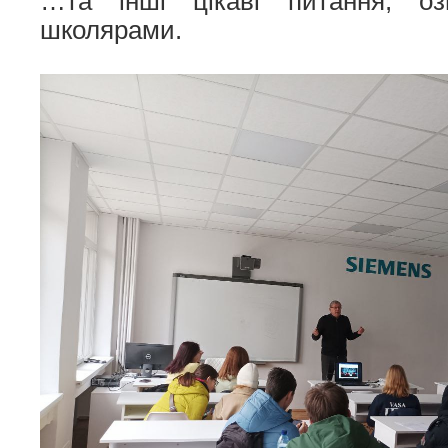
…та інші цікаві питання, озв
школярами.