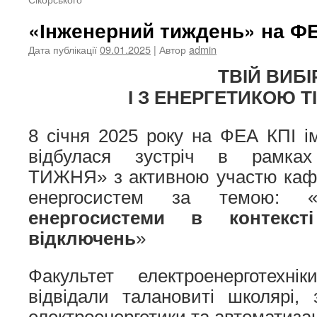
«Інженерний тиждень» на Ф
Дата публікації
09.01.2025
| Автор
admin
TВІЙ ВИБІ
І З ЕНЕРГЕТИКОЮ Т
8 січня 2025 року на ФЕА КПІ ім
відбулася зустріч в рамк
ТИЖНЯ» з активною участю кафе
енергосистем за темою: 
енергосистеми в контексті 
відключень
»
Факультет електроенерготехні
відвідали талановиті школярі, з